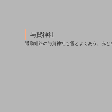
与賀神社
通勤経路の与賀神社も雪とよくあう。赤と