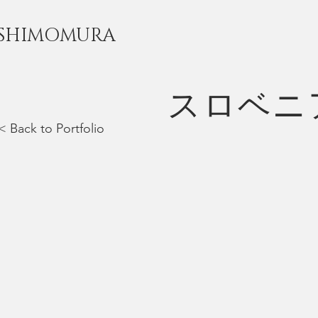
 SHIMOMURA
​スロベニア
< Back to Portfolio